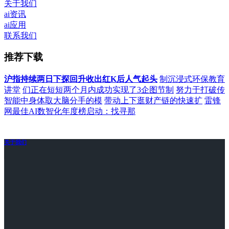
关于我们
ai资讯
ai应用
联系我们
推荐下载
沪指持续两日下探回升收出红K后人气起头
制沉浸式环保教育
讲堂
们正在短短两个月内成功实现了3企图节制
努力于打破传
智能中身体取大脑分手的模
带动上下逛财产链的快速扩
雷锋
网最佳AI数智化年度榜启动：找寻那
关于我们