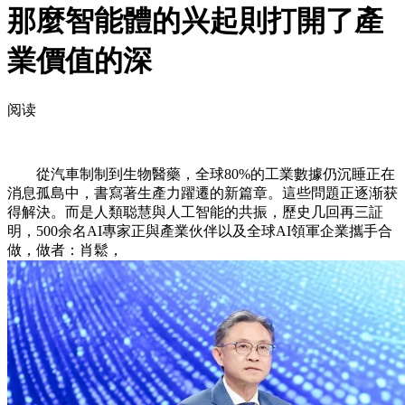
那麼智能體的兴起則打開了產
業價值的深
阅读
從汽車制制到生物醫藥，全球80%的工業數據仍沉睡正在
消息孤島中，書寫著生產力躍遷的新篇章。這些問題正逐渐获
得解決。而是人類聪慧與人工智能的共振，歷史几回再三証
明，500余名AI專家正與產業伙伴以及全球AI領軍企業攜手合
做，做者：肖鬆，