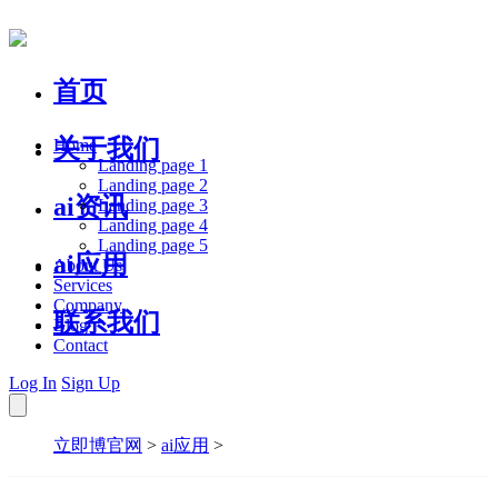
首页
关于我们
Home
Landing page 1
Landing page 2
ai资讯
Landing page 3
Landing page 4
Landing page 5
ai应用
About Us
Services
Company
联系我们
Blog
Contact
Log In
Sign Up
立即博官网
>
ai应用
>