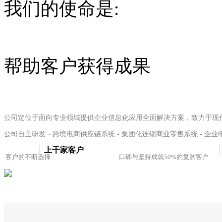
我们的使命是:
帮助客户获得成果
公司定位于面向专业领域提供企业信息化应用全面解决方案，致力于现
公司自主研发－跨境电商供应链系统 - 集团化连锁商业零售系统 - 企业
上千家客户
客户的不断选择
口碑与坚持成就50%的复购客户