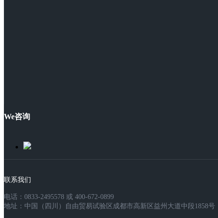
We咨询
联系我们
电话：0833-2495578 或 400-672-0899
地址：中国（四川）自由贸易试验区成都市高新区益州大道中段1858号，