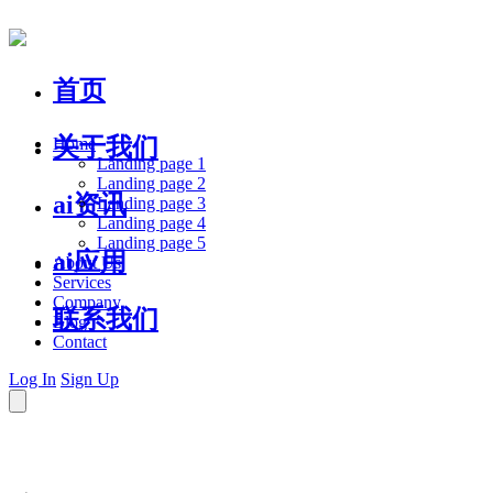
首页
关于我们
Home
Landing page 1
Landing page 2
ai资讯
Landing page 3
Landing page 4
Landing page 5
ai应用
About Us
Services
Company
联系我们
Blog
Contact
Log In
Sign Up