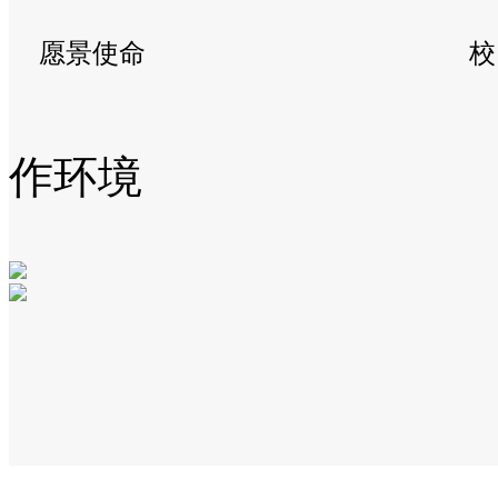
愿景使命
校
作环境