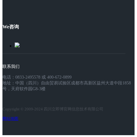
We咨询
联系我们
电话：0833-2495578 或 400-672-0899
地址：中国（四川）自由贸易试验区成都市高新区益州大道中段1858
号，天府软件园G8-3楼
Copyright © 2009-2024 四川立即博官网信息技术有限公司
网站地图