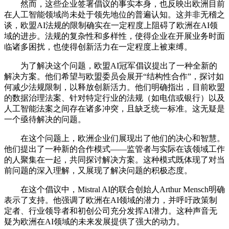
然而，这些企业签署倡议的事实本身，也反映出欧洲目前
在人工智能领域尚未处于领先地位的普遍认知。这并非无稽之
谈，欧盟AI法规的限制确实在一定程度上阻碍了欧洲在AI领
域的进步。法规的复杂性和多样性，使得企业在开展业务时面
临诸多困扰，也使得创新活力在一定程度上被束缚。
为了解决这个问题，欧盟AI冠军倡议提出了一种全新的
解决方案。他们希望与欧盟委员会展开“结构性合作”，探讨如
何减少法规限制，以释放创新活力。他们明确指出，目前欧盟
的数据治理法案、针对特定行业的法规（如电信或银行）以及
人工智能法案之间存在诸多冲突，且缺乏统一标准。这无疑是
一个亟待解决的问题。
在这个问题上，欧洲企业们展现出了他们的决心和智慧。
他们提出了一种新的合作模式——监管者与实际在该领域工作
的人聚集在一起，共同探讨解决方案。这种模式既体现了对当
前问题的深入理解，又展现了解决问题的积极态度。
在这个倡议中，Mistral AI的联合创始人Arthur Mensch明确
表示了支持。他强调了欧洲在AI领域的潜力，并呼吁政策制
定者、行业领导者和初创公司充分发挥AI潜力。这种声音无
疑为欧洲在AI领域的未来发展提供了强大的动力。