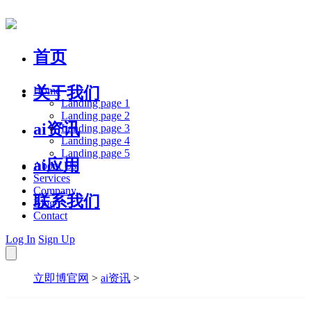
首页
关于我们
Home
Landing page 1
Landing page 2
ai资讯
Landing page 3
Landing page 4
Landing page 5
ai应用
About Us
Services
Company
联系我们
Blog
Contact
Log In
Sign Up
立即博官网
>
ai资讯
>