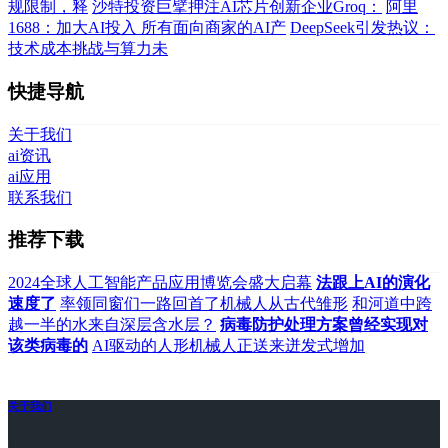
规限制，释
沙特投资巨擘押注AI芯片创新企业Groq：
阿里
1688：加大AI投入 所有面向商家的AI产
DeepSeek引发热议：
技术成本挑战与算力未
快捷导航
关于我们
ai资讯
ai应用
联系我们
推荐下载
2024全球人工智能产品应用博览会盛大启幕
法跟上AI的演化
速度了
率领同窗们一路回首了机械人从古代雏形
和河道中跨
越一半的水来自深层含水层？
病毒防护处理方案曾经实现对
该类病毒的
AI驱动的人形机械人正送来迸发式增加
关于我们